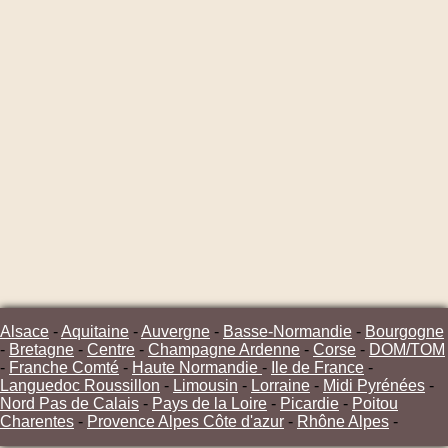
Alsace
-
Aquitaine
-
Auvergne
-
Basse-Normandie
-
Bourgogne
-
Bretagne
-
Centre
-
Champagne Ardenne
-
Corse
-
DOM/TOM
-
Franche Comté
-
Haute Normandie
-
Ile de France
-
Languedoc Roussillon
-
Limousin
-
Lorraine
-
Midi Pyrénées
-
Nord Pas de Calais
-
Pays de la Loire
-
Picardie
-
Poitou
Charentes
-
Provence Alpes Côte d'azur
-
Rhône Alpes
-