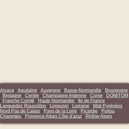
Alsace
-
Aquitaine
-
Auvergne
-
Basse-Normandie
-
Bourgogne
-
Bretagne
-
Centre
-
Champagne Ardenne
-
Corse
-
DOM/TOM
-
Franche Comté
-
Haute Normandie
-
Ile de France
-
Languedoc Roussillon
-
Limousin
-
Lorraine
-
Midi Pyrénées
-
Nord Pas de Calais
-
Pays de la Loire
-
Picardie
-
Poitou
Charentes
-
Provence Alpes Côte d'azur
-
Rhône Alpes
-