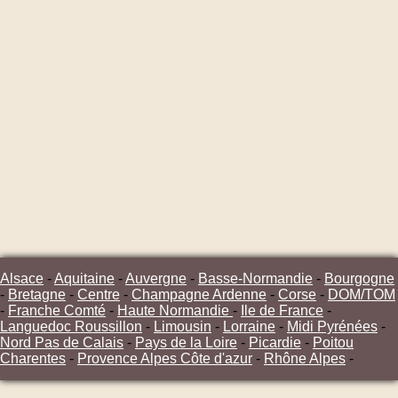
Alsace
-
Aquitaine
-
Auvergne
-
Basse-Normandie
-
Bourgogne
-
Bretagne
-
Centre
-
Champagne Ardenne
-
Corse
-
DOM/TOM
-
Franche Comté
-
Haute Normandie
-
Ile de France
-
Languedoc Roussillon
-
Limousin
-
Lorraine
-
Midi Pyrénées
-
Nord Pas de Calais
-
Pays de la Loire
-
Picardie
-
Poitou
Charentes
-
Provence Alpes Côte d'azur
-
Rhône Alpes
-