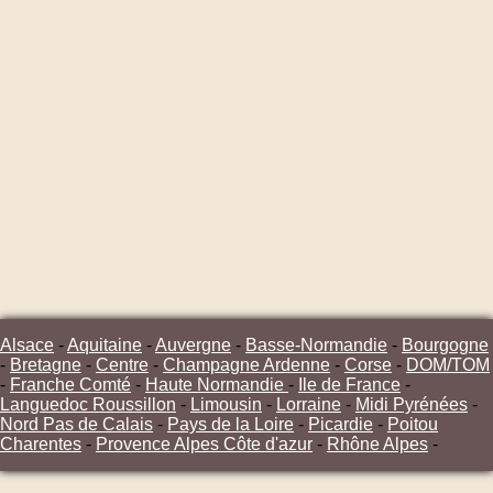
Alsace
-
Aquitaine
-
Auvergne
-
Basse-Normandie
-
Bourgogne
-
Bretagne
-
Centre
-
Champagne Ardenne
-
Corse
-
DOM/TOM
-
Franche Comté
-
Haute Normandie
-
Ile de France
-
Languedoc Roussillon
-
Limousin
-
Lorraine
-
Midi Pyrénées
-
Nord Pas de Calais
-
Pays de la Loire
-
Picardie
-
Poitou
Charentes
-
Provence Alpes Côte d'azur
-
Rhône Alpes
-