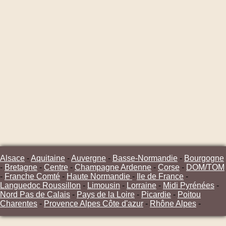
Alsace
-
Aquitaine
-
Auvergne
-
Basse-Normandie
-
Bourgogne
-
Bretagne
-
Centre
-
Champagne Ardenne
-
Corse
-
DOM/TOM
-
Franche Comté
-
Haute Normandie
-
Ile de France
-
Languedoc Roussillon
-
Limousin
-
Lorraine
-
Midi Pyrénées
-
Nord Pas de Calais
-
Pays de la Loire
-
Picardie
-
Poitou
Charentes
-
Provence Alpes Côte d'azur
-
Rhône Alpes
-