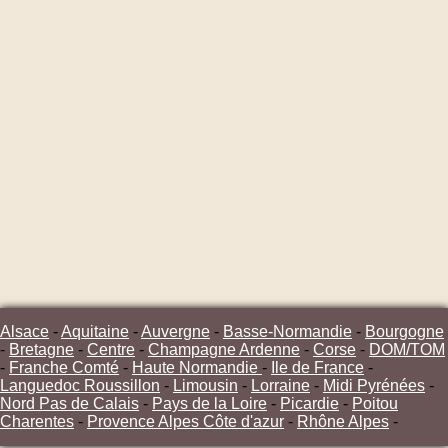
Alsace
-
Aquitaine
-
Auvergne
-
Basse-Normandie
-
Bourgogne
-
Bretagne
-
Centre
-
Champagne Ardenne
-
Corse
-
DOM/TOM
-
Franche Comté
-
Haute Normandie
-
Ile de France
-
Languedoc Roussillon
-
Limousin
-
Lorraine
-
Midi Pyrénées
-
Nord Pas de Calais
-
Pays de la Loire
-
Picardie
-
Poitou
Charentes
-
Provence Alpes Côte d'azur
-
Rhône Alpes
-