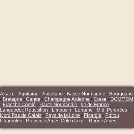
Alsace
-
Aquitaine
-
Auvergne
-
Basse-Normandie
-
Bourgogne
-
Bretagne
-
Centre
-
Champagne Ardenne
-
Corse
-
DOM/TOM
-
Franche Comté
-
Haute Normandie
-
Ile de France
-
Languedoc Roussillon
-
Limousin
-
Lorraine
-
Midi Pyrénées
-
Nord Pas de Calais
-
Pays de la Loire
-
Picardie
-
Poitou
Charentes
-
Provence Alpes Côte d'azur
-
Rhône Alpes
-