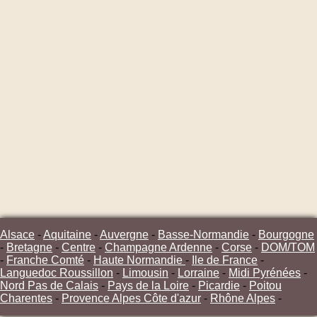
Alsace
-
Aquitaine
-
Auvergne
-
Basse-Normandie
-
Bourgogne
-
Bretagne
-
Centre
-
Champagne Ardenne
-
Corse
-
DOM/TOM
-
Franche Comté
-
Haute Normandie
-
Ile de France
-
Languedoc Roussillon
-
Limousin
-
Lorraine
-
Midi Pyrénées
-
Nord Pas de Calais
-
Pays de la Loire
-
Picardie
-
Poitou
Charentes
-
Provence Alpes Côte d'azur
-
Rhône Alpes
-