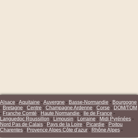
Alsace
-
Aquitaine
-
Auvergne
-
Basse-Normandie
-
Bourgogne
-
Bretagne
-
Centre
-
Champagne Ardenne
-
Corse
-
DOM/TOM
-
Franche Comté
-
Haute Normandie
-
Ile de France
-
Languedoc Roussillon
-
Limousin
-
Lorraine
-
Midi Pyrénées
-
Nord Pas de Calais
-
Pays de la Loire
-
Picardie
-
Poitou
Charentes
-
Provence Alpes Côte d'azur
-
Rhône Alpes
-