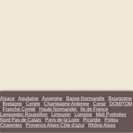
Alsace
-
Aquitaine
-
Auvergne
-
Basse-Normandie
-
Bourgogne
-
Bretagne
-
Centre
-
Champagne Ardenne
-
Corse
-
DOM/TOM
-
Franche Comté
-
Haute Normandie
-
Ile de France
-
Languedoc Roussillon
-
Limousin
-
Lorraine
-
Midi Pyrénées
-
Nord Pas de Calais
-
Pays de la Loire
-
Picardie
-
Poitou
Charentes
-
Provence Alpes Côte d'azur
-
Rhône Alpes
-