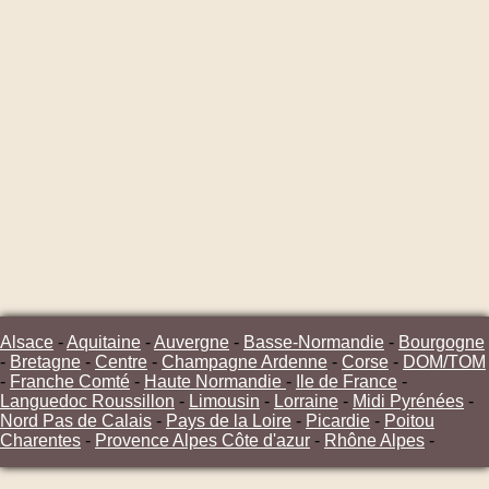
Alsace
-
Aquitaine
-
Auvergne
-
Basse-Normandie
-
Bourgogne
-
Bretagne
-
Centre
-
Champagne Ardenne
-
Corse
-
DOM/TOM
-
Franche Comté
-
Haute Normandie
-
Ile de France
-
Languedoc Roussillon
-
Limousin
-
Lorraine
-
Midi Pyrénées
-
Nord Pas de Calais
-
Pays de la Loire
-
Picardie
-
Poitou
Charentes
-
Provence Alpes Côte d'azur
-
Rhône Alpes
-