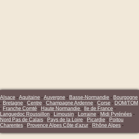
Alsace
-
Aquitaine
-
Auvergne
-
Basse-Normandie
-
Bourgogne
-
Bretagne
-
Centre
-
Champagne Ardenne
-
Corse
-
DOM/TOM
-
Franche Comté
-
Haute Normandie
-
Ile de France
-
Languedoc Roussillon
-
Limousin
-
Lorraine
-
Midi Pyrénées
-
Nord Pas de Calais
-
Pays de la Loire
-
Picardie
-
Poitou
Charentes
-
Provence Alpes Côte d'azur
-
Rhône Alpes
-