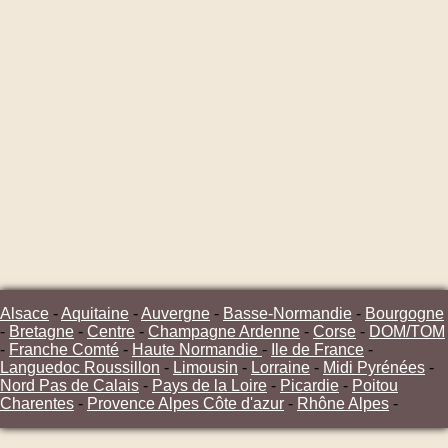
Alsace
-
Aquitaine
-
Auvergne
-
Basse-Normandie
-
Bourgogne
-
Bretagne
-
Centre
-
Champagne Ardenne
-
Corse
-
DOM/TOM
-
Franche Comté
-
Haute Normandie
-
Ile de France
-
Languedoc Roussillon
-
Limousin
-
Lorraine
-
Midi Pyrénées
-
Nord Pas de Calais
-
Pays de la Loire
-
Picardie
-
Poitou
Charentes
-
Provence Alpes Côte d'azur
-
Rhône Alpes
-