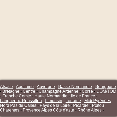
Alsace
-
Aquitaine
-
Auvergne
-
Basse-Normandie
-
Bourgogne
-
Bretagne
-
Centre
-
Champagne Ardenne
-
Corse
-
DOM/TOM
-
Franche Comté
-
Haute Normandie
-
Ile de France
-
Languedoc Roussillon
-
Limousin
-
Lorraine
-
Midi Pyrénées
-
Nord Pas de Calais
-
Pays de la Loire
-
Picardie
-
Poitou
Charentes
-
Provence Alpes Côte d'azur
-
Rhône Alpes
-