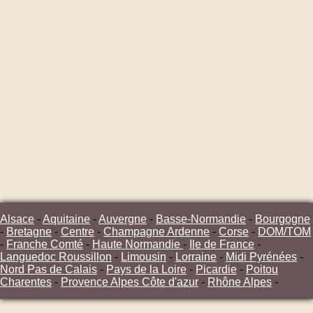
Alsace
-
Aquitaine
-
Auvergne
-
Basse-Normandie
-
Bourgogne
-
Bretagne
-
Centre
-
Champagne Ardenne
-
Corse
-
DOM/TOM
-
Franche Comté
-
Haute Normandie
-
Ile de France
-
Languedoc Roussillon
-
Limousin
-
Lorraine
-
Midi Pyrénées
-
Nord Pas de Calais
-
Pays de la Loire
-
Picardie
-
Poitou
Charentes
-
Provence Alpes Côte d'azur
-
Rhône Alpes
-