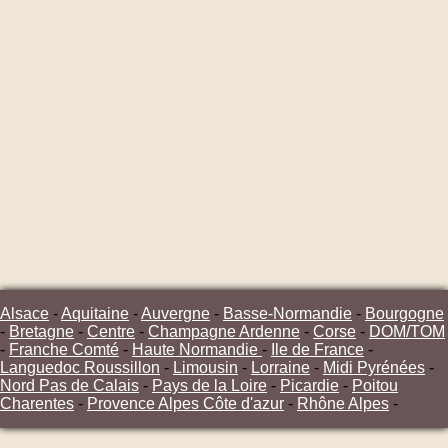
Alsace
-
Aquitaine
-
Auvergne
-
Basse-Normandie
-
Bourgogne
-
Bretagne
-
Centre
-
Champagne Ardenne
-
Corse
-
DOM/TOM
-
Franche Comté
-
Haute Normandie
-
Ile de France
-
Languedoc Roussillon
-
Limousin
-
Lorraine
-
Midi Pyrénées
-
Nord Pas de Calais
-
Pays de la Loire
-
Picardie
-
Poitou
Charentes
-
Provence Alpes Côte d'azur
-
Rhône Alpes
-