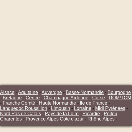
Alsace
-
Aquitaine
-
Auvergne
-
Basse-Normandie
-
Bourgogne
-
Bretagne
-
Centre
-
Champagne Ardenne
-
Corse
-
DOM/TOM
-
Franche Comté
-
Haute Normandie
-
Ile de France
-
Languedoc Roussillon
-
Limousin
-
Lorraine
-
Midi Pyrénées
-
Nord Pas de Calais
-
Pays de la Loire
-
Picardie
-
Poitou
Charentes
-
Provence Alpes Côte d'azur
-
Rhône Alpes
-