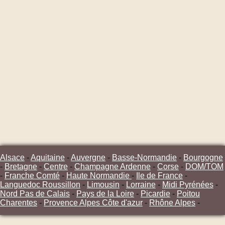
Alsace
-
Aquitaine
-
Auvergne
-
Basse-Normandie
-
Bourgogne
-
Bretagne
-
Centre
-
Champagne Ardenne
-
Corse
-
DOM/TOM
-
Franche Comté
-
Haute Normandie
-
Ile de France
-
Languedoc Roussillon
-
Limousin
-
Lorraine
-
Midi Pyrénées
-
Nord Pas de Calais
-
Pays de la Loire
-
Picardie
-
Poitou
Charentes
-
Provence Alpes Côte d'azur
-
Rhône Alpes
-