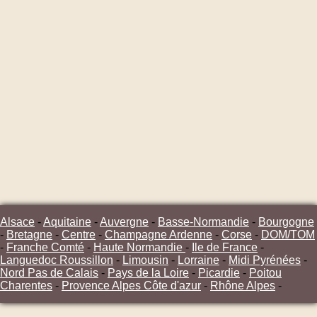
Alsace
-
Aquitaine
-
Auvergne
-
Basse-Normandie
-
Bourgogne
-
Bretagne
-
Centre
-
Champagne Ardenne
-
Corse
-
DOM/TOM
-
Franche Comté
-
Haute Normandie
-
Ile de France
-
Languedoc Roussillon
-
Limousin
-
Lorraine
-
Midi Pyrénées
-
Nord Pas de Calais
-
Pays de la Loire
-
Picardie
-
Poitou
Charentes
-
Provence Alpes Côte d'azur
-
Rhône Alpes
-