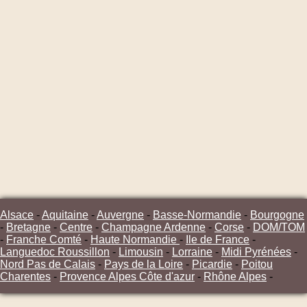
Alsace
-
Aquitaine
-
Auvergne
-
Basse-Normandie
-
Bourgogne
-
Bretagne
-
Centre
-
Champagne Ardenne
-
Corse
-
DOM/TOM
-
Franche Comté
-
Haute Normandie
-
Ile de France
-
Languedoc Roussillon
-
Limousin
-
Lorraine
-
Midi Pyrénées
-
Nord Pas de Calais
-
Pays de la Loire
-
Picardie
-
Poitou
Charentes
-
Provence Alpes Côte d'azur
-
Rhône Alpes
-