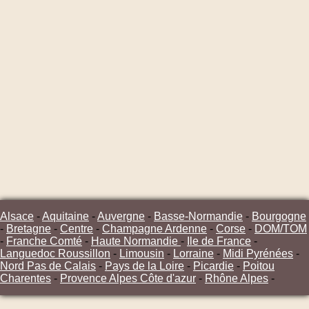
Alsace
-
Aquitaine
-
Auvergne
-
Basse-Normandie
-
Bourgogne
-
Bretagne
-
Centre
-
Champagne Ardenne
-
Corse
-
DOM/TOM
-
Franche Comté
-
Haute Normandie
-
Ile de France
-
Languedoc Roussillon
-
Limousin
-
Lorraine
-
Midi Pyrénées
-
Nord Pas de Calais
-
Pays de la Loire
-
Picardie
-
Poitou
Charentes
-
Provence Alpes Côte d'azur
-
Rhône Alpes
-