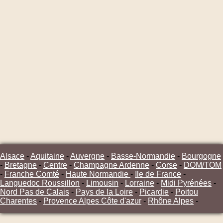
Alsace
-
Aquitaine
-
Auvergne
-
Basse-Normandie
-
Bourgogne
-
Bretagne
-
Centre
-
Champagne Ardenne
-
Corse
-
DOM/TOM
-
Franche Comté
-
Haute Normandie
-
Ile de France
-
Languedoc Roussillon
-
Limousin
-
Lorraine
-
Midi Pyrénées
-
Nord Pas de Calais
-
Pays de la Loire
-
Picardie
-
Poitou
Charentes
-
Provence Alpes Côte d'azur
-
Rhône Alpes
-