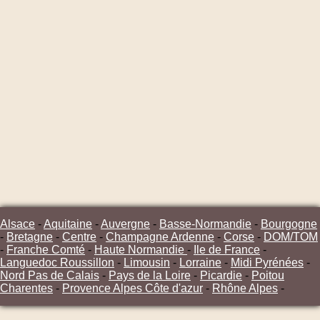
Alsace
-
Aquitaine
-
Auvergne
-
Basse-Normandie
-
Bourgogne
-
Bretagne
-
Centre
-
Champagne Ardenne
-
Corse
-
DOM/TOM
-
Franche Comté
-
Haute Normandie
-
Ile de France
-
Languedoc Roussillon
-
Limousin
-
Lorraine
-
Midi Pyrénées
-
Nord Pas de Calais
-
Pays de la Loire
-
Picardie
-
Poitou
Charentes
-
Provence Alpes Côte d'azur
-
Rhône Alpes
-