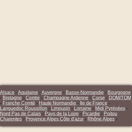
Alsace
-
Aquitaine
-
Auvergne
-
Basse-Normandie
-
Bourgogne
-
Bretagne
-
Centre
-
Champagne Ardenne
-
Corse
-
DOM/TOM
-
Franche Comté
-
Haute Normandie
-
Ile de France
-
Languedoc Roussillon
-
Limousin
-
Lorraine
-
Midi Pyrénées
-
Nord Pas de Calais
-
Pays de la Loire
-
Picardie
-
Poitou
Charentes
-
Provence Alpes Côte d'azur
-
Rhône Alpes
-