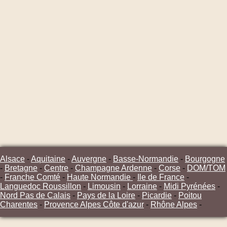
Alsace
-
Aquitaine
-
Auvergne
-
Basse-Normandie
-
Bourgogne
-
Bretagne
-
Centre
-
Champagne Ardenne
-
Corse
-
DOM/TOM
-
Franche Comté
-
Haute Normandie
-
Ile de France
-
Languedoc Roussillon
-
Limousin
-
Lorraine
-
Midi Pyrénées
-
Nord Pas de Calais
-
Pays de la Loire
-
Picardie
-
Poitou
Charentes
-
Provence Alpes Côte d'azur
-
Rhône Alpes
-