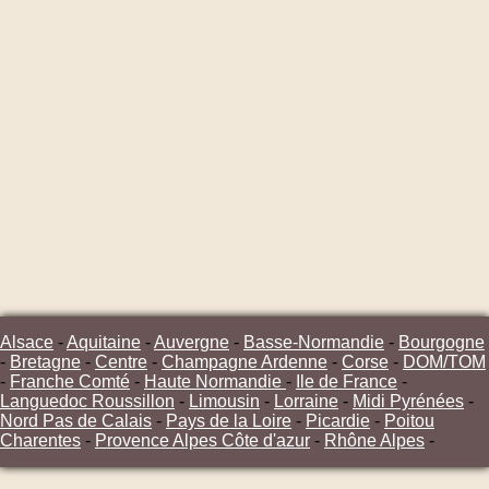
Alsace
-
Aquitaine
-
Auvergne
-
Basse-Normandie
-
Bourgogne
-
Bretagne
-
Centre
-
Champagne Ardenne
-
Corse
-
DOM/TOM
-
Franche Comté
-
Haute Normandie
-
Ile de France
-
Languedoc Roussillon
-
Limousin
-
Lorraine
-
Midi Pyrénées
-
Nord Pas de Calais
-
Pays de la Loire
-
Picardie
-
Poitou
Charentes
-
Provence Alpes Côte d'azur
-
Rhône Alpes
-