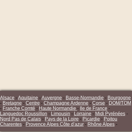
Alsace
-
Aquitaine
-
Auvergne
-
Basse-Normandie
-
Bourgogne
-
Bretagne
-
Centre
-
Champagne Ardenne
-
Corse
-
DOM/TOM
-
Franche Comté
-
Haute Normandie
-
Ile de France
-
Languedoc Roussillon
-
Limousin
-
Lorraine
-
Midi Pyrénées
-
Nord Pas de Calais
-
Pays de la Loire
-
Picardie
-
Poitou
Charentes
-
Provence Alpes Côte d'azur
-
Rhône Alpes
-