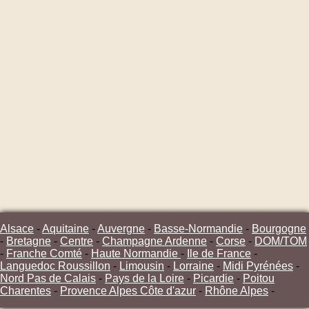
Alsace
-
Aquitaine
-
Auvergne
-
Basse-Normandie
-
Bourgogne
-
Bretagne
-
Centre
-
Champagne Ardenne
-
Corse
-
DOM/TOM
-
Franche Comté
-
Haute Normandie
-
Ile de France
-
Languedoc Roussillon
-
Limousin
-
Lorraine
-
Midi Pyrénées
-
Nord Pas de Calais
-
Pays de la Loire
-
Picardie
-
Poitou
Charentes
-
Provence Alpes Côte d'azur
-
Rhône Alpes
-