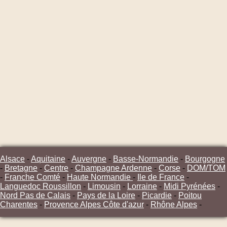
Alsace
-
Aquitaine
-
Auvergne
-
Basse-Normandie
-
Bourgogne
-
Bretagne
-
Centre
-
Champagne Ardenne
-
Corse
-
DOM/TOM
-
Franche Comté
-
Haute Normandie
-
Ile de France
-
Languedoc Roussillon
-
Limousin
-
Lorraine
-
Midi Pyrénées
-
Nord Pas de Calais
-
Pays de la Loire
-
Picardie
-
Poitou
Charentes
-
Provence Alpes Côte d'azur
-
Rhône Alpes
-