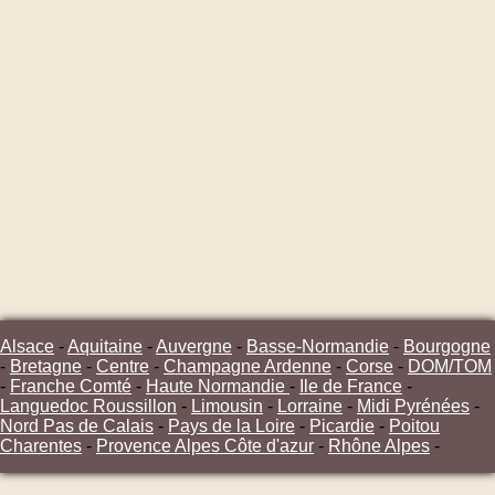
Alsace
-
Aquitaine
-
Auvergne
-
Basse-Normandie
-
Bourgogne
-
Bretagne
-
Centre
-
Champagne Ardenne
-
Corse
-
DOM/TOM
-
Franche Comté
-
Haute Normandie
-
Ile de France
-
Languedoc Roussillon
-
Limousin
-
Lorraine
-
Midi Pyrénées
-
Nord Pas de Calais
-
Pays de la Loire
-
Picardie
-
Poitou
Charentes
-
Provence Alpes Côte d'azur
-
Rhône Alpes
-