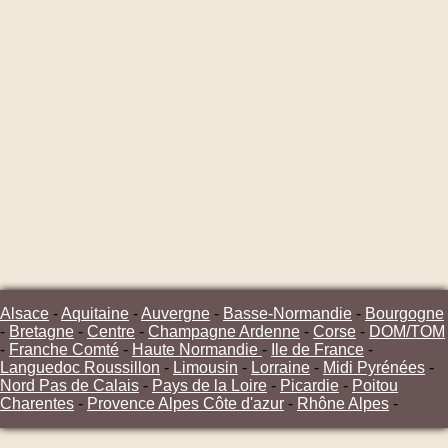
Alsace
-
Aquitaine
-
Auvergne
-
Basse-Normandie
-
Bourgogne
-
Bretagne
-
Centre
-
Champagne Ardenne
-
Corse
-
DOM/TOM
-
Franche Comté
-
Haute Normandie
-
Ile de France
-
Languedoc Roussillon
-
Limousin
-
Lorraine
-
Midi Pyrénées
-
Nord Pas de Calais
-
Pays de la Loire
-
Picardie
-
Poitou
Charentes
-
Provence Alpes Côte d'azur
-
Rhône Alpes
-