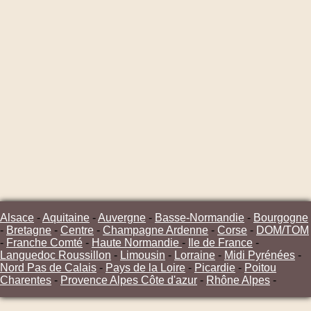
Alsace
-
Aquitaine
-
Auvergne
-
Basse-Normandie
-
Bourgogne
-
Bretagne
-
Centre
-
Champagne Ardenne
-
Corse
-
DOM/TOM
-
Franche Comté
-
Haute Normandie
-
Ile de France
-
Languedoc Roussillon
-
Limousin
-
Lorraine
-
Midi Pyrénées
-
Nord Pas de Calais
-
Pays de la Loire
-
Picardie
-
Poitou
Charentes
-
Provence Alpes Côte d'azur
-
Rhône Alpes
-