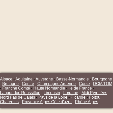
Alsace
-
Aquitaine
-
Auvergne
-
Basse-Normandie
-
Bourgogne
-
Bretagne
-
Centre
-
Champagne Ardenne
-
Corse
-
DOM/TOM
-
Franche Comté
-
Haute Normandie
-
Ile de France
-
Languedoc Roussillon
-
Limousin
-
Lorraine
-
Midi Pyrénées
-
Nord Pas de Calais
-
Pays de la Loire
-
Picardie
-
Poitou
Charentes
-
Provence Alpes Côte d'azur
-
Rhône Alpes
-