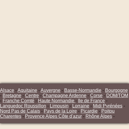
Alsace
-
Aquitaine
-
Auvergne
-
Basse-Normandie
-
Bourgogne
-
Bretagne
-
Centre
-
Champagne Ardenne
-
Corse
-
DOM/TOM
-
Franche Comté
-
Haute Normandie
-
Ile de France
-
Languedoc Roussillon
-
Limousin
-
Lorraine
-
Midi Pyrénées
-
Nord Pas de Calais
-
Pays de la Loire
-
Picardie
-
Poitou
Charentes
-
Provence Alpes Côte d'azur
-
Rhône Alpes
-