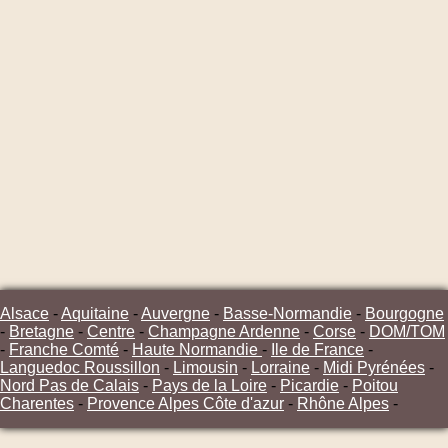
Alsace
-
Aquitaine
-
Auvergne
-
Basse-Normandie
-
Bourgogne
-
Bretagne
-
Centre
-
Champagne Ardenne
-
Corse
-
DOM/TOM
-
Franche Comté
-
Haute Normandie
-
Ile de France
-
Languedoc Roussillon
-
Limousin
-
Lorraine
-
Midi Pyrénées
-
Nord Pas de Calais
-
Pays de la Loire
-
Picardie
-
Poitou
Charentes
-
Provence Alpes Côte d'azur
-
Rhône Alpes
-