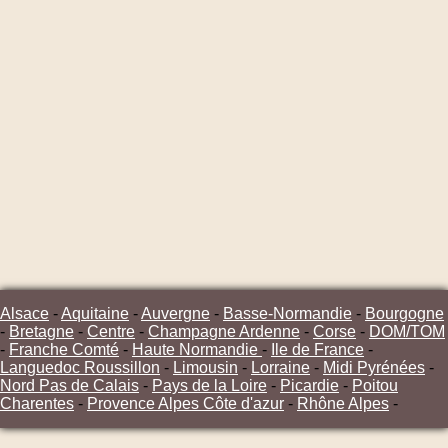
Alsace
-
Aquitaine
-
Auvergne
-
Basse-Normandie
-
Bourgogne
-
Bretagne
-
Centre
-
Champagne Ardenne
-
Corse
-
DOM/TOM
-
Franche Comté
-
Haute Normandie
-
Ile de France
-
Languedoc Roussillon
-
Limousin
-
Lorraine
-
Midi Pyrénées
-
Nord Pas de Calais
-
Pays de la Loire
-
Picardie
-
Poitou
Charentes
-
Provence Alpes Côte d'azur
-
Rhône Alpes
-