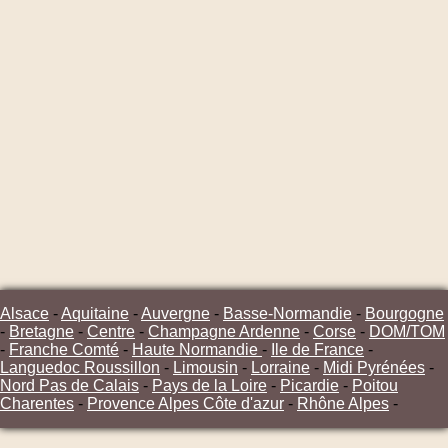
Alsace
-
Aquitaine
-
Auvergne
-
Basse-Normandie
-
Bourgogne
-
Bretagne
-
Centre
-
Champagne Ardenne
-
Corse
-
DOM/TOM
-
Franche Comté
-
Haute Normandie
-
Ile de France
-
Languedoc Roussillon
-
Limousin
-
Lorraine
-
Midi Pyrénées
-
Nord Pas de Calais
-
Pays de la Loire
-
Picardie
-
Poitou
Charentes
-
Provence Alpes Côte d'azur
-
Rhône Alpes
-