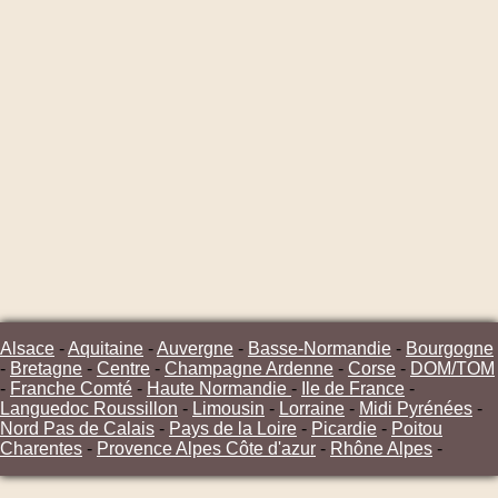
Alsace
-
Aquitaine
-
Auvergne
-
Basse-Normandie
-
Bourgogne
-
Bretagne
-
Centre
-
Champagne Ardenne
-
Corse
-
DOM/TOM
-
Franche Comté
-
Haute Normandie
-
Ile de France
-
Languedoc Roussillon
-
Limousin
-
Lorraine
-
Midi Pyrénées
-
Nord Pas de Calais
-
Pays de la Loire
-
Picardie
-
Poitou
Charentes
-
Provence Alpes Côte d'azur
-
Rhône Alpes
-