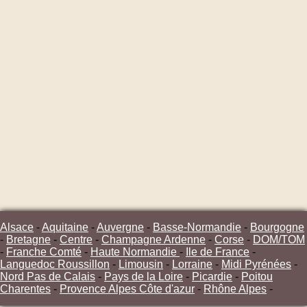
Alsace
-
Aquitaine
-
Auvergne
-
Basse-Normandie
-
Bourgogne
-
Bretagne
-
Centre
-
Champagne Ardenne
-
Corse
-
DOM/TOM
-
Franche Comté
-
Haute Normandie
-
Ile de France
-
Languedoc Roussillon
-
Limousin
-
Lorraine
-
Midi Pyrénées
-
Nord Pas de Calais
-
Pays de la Loire
-
Picardie
-
Poitou
Charentes
-
Provence Alpes Côte d'azur
-
Rhône Alpes
-