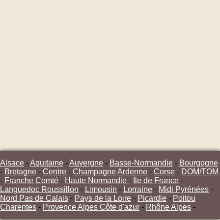
Alsace
-
Aquitaine
-
Auvergne
-
Basse-Normandie
-
Bourgogne
-
Bretagne
-
Centre
-
Champagne Ardenne
-
Corse
-
DOM/TOM
-
Franche Comté
-
Haute Normandie
-
Ile de France
-
Languedoc Roussillon
-
Limousin
-
Lorraine
-
Midi Pyrénées
-
Nord Pas de Calais
-
Pays de la Loire
-
Picardie
-
Poitou
Charentes
-
Provence Alpes Côte d'azur
-
Rhône Alpes
-