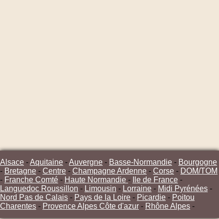
Alsace
-
Aquitaine
-
Auvergne
-
Basse-Normandie
-
Bourgogne
-
Bretagne
-
Centre
-
Champagne Ardenne
-
Corse
-
DOM/TOM
-
Franche Comté
-
Haute Normandie
-
Ile de France
-
Languedoc Roussillon
-
Limousin
-
Lorraine
-
Midi Pyrénées
-
Nord Pas de Calais
-
Pays de la Loire
-
Picardie
-
Poitou
Charentes
-
Provence Alpes Côte d'azur
-
Rhône Alpes
-