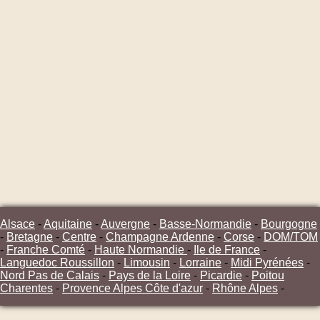
Alsace
-
Aquitaine
-
Auvergne
-
Basse-Normandie
-
Bourgogne
-
Bretagne
-
Centre
-
Champagne Ardenne
-
Corse
-
DOM/TOM
-
Franche Comté
-
Haute Normandie
-
Ile de France
-
Languedoc Roussillon
-
Limousin
-
Lorraine
-
Midi Pyrénées
-
Nord Pas de Calais
-
Pays de la Loire
-
Picardie
-
Poitou
Charentes
-
Provence Alpes Côte d'azur
-
Rhône Alpes
-