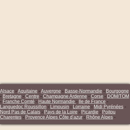
Alsace
-
Aquitaine
-
Auvergne
-
Basse-Normandie
-
Bourgogne
-
Bretagne
-
Centre
-
Champagne Ardenne
-
Corse
-
DOM/TOM
-
Franche Comté
-
Haute Normandie
-
Ile de France
-
Languedoc Roussillon
-
Limousin
-
Lorraine
-
Midi Pyrénées
-
Nord Pas de Calais
-
Pays de la Loire
-
Picardie
-
Poitou
Charentes
-
Provence Alpes Côte d'azur
-
Rhône Alpes
-