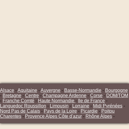
Alsace
-
Aquitaine
-
Auvergne
-
Basse-Normandie
-
Bourgogne
-
Bretagne
-
Centre
-
Champagne Ardenne
-
Corse
-
DOM/TOM
-
Franche Comté
-
Haute Normandie
-
Ile de France
-
Languedoc Roussillon
-
Limousin
-
Lorraine
-
Midi Pyrénées
-
Nord Pas de Calais
-
Pays de la Loire
-
Picardie
-
Poitou
Charentes
-
Provence Alpes Côte d'azur
-
Rhône Alpes
-