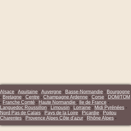
Alsace
-
Aquitaine
-
Auvergne
-
Basse-Normandie
-
Bourgogne
-
Bretagne
-
Centre
-
Champagne Ardenne
-
Corse
-
DOM/TOM
-
Franche Comté
-
Haute Normandie
-
Ile de France
-
Languedoc Roussillon
-
Limousin
-
Lorraine
-
Midi Pyrénées
-
Nord Pas de Calais
-
Pays de la Loire
-
Picardie
-
Poitou
Charentes
-
Provence Alpes Côte d'azur
-
Rhône Alpes
-