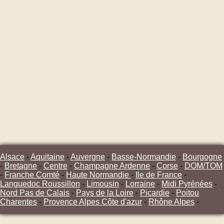
Alsace
-
Aquitaine
-
Auvergne
-
Basse-Normandie
-
Bourgogne
-
Bretagne
-
Centre
-
Champagne Ardenne
-
Corse
-
DOM/TOM
-
Franche Comté
-
Haute Normandie
-
Ile de France
-
Languedoc Roussillon
-
Limousin
-
Lorraine
-
Midi Pyrénées
-
Nord Pas de Calais
-
Pays de la Loire
-
Picardie
-
Poitou
Charentes
-
Provence Alpes Côte d'azur
-
Rhône Alpes
-