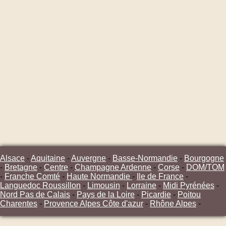
Alsace
-
Aquitaine
-
Auvergne
-
Basse-Normandie
-
Bourgogne
-
Bretagne
-
Centre
-
Champagne Ardenne
-
Corse
-
DOM/TOM
-
Franche Comté
-
Haute Normandie
-
Ile de France
-
Languedoc Roussillon
-
Limousin
-
Lorraine
-
Midi Pyrénées
-
Nord Pas de Calais
-
Pays de la Loire
-
Picardie
-
Poitou
Charentes
-
Provence Alpes Côte d'azur
-
Rhône Alpes
-