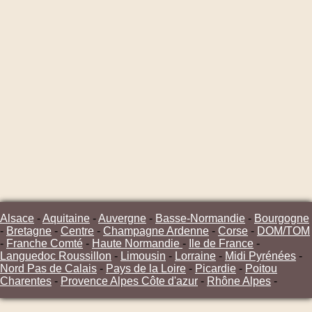
Alsace
-
Aquitaine
-
Auvergne
-
Basse-Normandie
-
Bourgogne
-
Bretagne
-
Centre
-
Champagne Ardenne
-
Corse
-
DOM/TOM
-
Franche Comté
-
Haute Normandie
-
Ile de France
-
Languedoc Roussillon
-
Limousin
-
Lorraine
-
Midi Pyrénées
-
Nord Pas de Calais
-
Pays de la Loire
-
Picardie
-
Poitou
Charentes
-
Provence Alpes Côte d'azur
-
Rhône Alpes
-