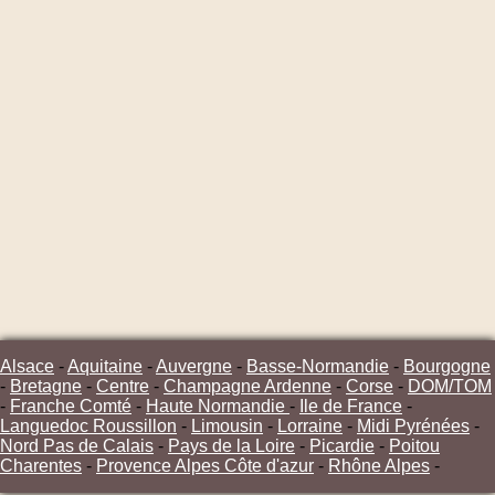
Alsace
-
Aquitaine
-
Auvergne
-
Basse-Normandie
-
Bourgogne
-
Bretagne
-
Centre
-
Champagne Ardenne
-
Corse
-
DOM/TOM
-
Franche Comté
-
Haute Normandie
-
Ile de France
-
Languedoc Roussillon
-
Limousin
-
Lorraine
-
Midi Pyrénées
-
Nord Pas de Calais
-
Pays de la Loire
-
Picardie
-
Poitou
Charentes
-
Provence Alpes Côte d'azur
-
Rhône Alpes
-