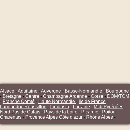
Alsace
-
Aquitaine
-
Auvergne
-
Basse-Normandie
-
Bourgogne
-
Bretagne
-
Centre
-
Champagne Ardenne
-
Corse
-
DOM/TOM
-
Franche Comté
-
Haute Normandie
-
Ile de France
-
Languedoc Roussillon
-
Limousin
-
Lorraine
-
Midi Pyrénées
-
Nord Pas de Calais
-
Pays de la Loire
-
Picardie
-
Poitou
Charentes
-
Provence Alpes Côte d'azur
-
Rhône Alpes
-